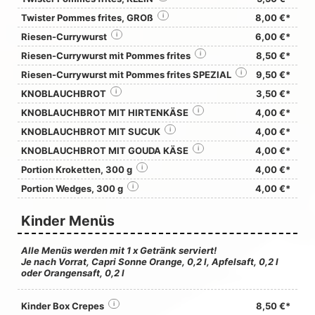
Twister Pommes frites, GROß
i
8,00 €*
Riesen-Currywurst
i
6,00 €*
Riesen-Currywurst mit Pommes frites
i
8,50 €*
Riesen-Currywurst mit Pommes frites SPEZIAL
i
9,50 €*
KNOBLAUCHBROT
i
3,50 €*
KNOBLAUCHBROT MIT HIRTENKÄSE
i
4,00 €*
KNOBLAUCHBROT MIT SUCUK
i
4,00 €*
KNOBLAUCHBROT MIT GOUDA KÄSE
i
4,00 €*
Portion Kroketten, 300 g
i
4,00 €*
Portion Wedges, 300 g
i
4,00 €*
Kinder Menüs
Alle Menüs werden mit 1 x Getränk serviert!
Je nach Vorrat,
Capri Sonne Orange
, 0,2 l,
Apfelsaft
, 0,2 l
oder
Orangensaft
, 0,2 l
Kinder Box Crepes
i
8,50 €*