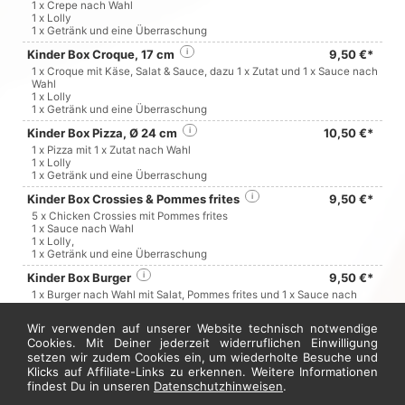
1 x Crepe nach Wahl
1 x Lolly
1 x Getränk und eine Überraschung
Kinder Box Croque, 17 cm
i
9,50 €*
1 x Croque mit Käse, Salat & Sauce, dazu 1 x Zutat und 1 x Sauce nach
Wahl
1 x Lolly
1 x Getränk und eine Überraschung
Kinder Box Pizza, Ø 24 cm
i
10,50 €*
1 x Pizza mit 1 x Zutat nach Wahl
1 x Lolly
1 x Getränk und eine Überraschung
Kinder Box Crossies & Pommes frites
i
9,50 €*
5 x Chicken Crossies mit Pommes frites
1 x Sauce nach Wahl
1 x Lolly,
1 x Getränk und eine Überraschung
Kinder Box Burger
i
9,50 €*
1 x Burger nach Wahl mit Salat, Pommes frites und 1 x Sauce nach
Wahl
1 x Lolly
Wir verwenden auf unserer Website technisch notwendige
1 x Getränk und eine Überraschung
Cookies. Mit Deiner jederzeit widerruflichen Einwilligung
setzen wir zudem Cookies ein, um wiederholte Besuche und
Klicks auf Affiliate-Links zu erkennen. Weitere Informationen
Jetzt hier bestellen
findest Du in unseren
Datenschutzhinweisen
.