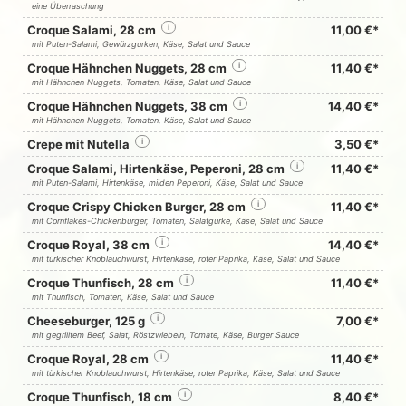
eine Überraschung
Croque Salami, 28 cm
i
11,00 €*
mit Puten-Salami, Gewürzgurken, Käse, Salat und Sauce
Croque Hähnchen Nuggets, 28 cm
i
11,40 €*
mit Hähnchen Nuggets, Tomaten, Käse, Salat und Sauce
Croque Hähnchen Nuggets, 38 cm
i
14,40 €*
mit Hähnchen Nuggets, Tomaten, Käse, Salat und Sauce
Crepe mit Nutella
i
3,50 €*
Croque Salami, Hirtenkäse, Peperoni, 28 cm
i
11,40 €*
mit Puten-Salami, Hirtenkäse, milden Peperoni, Käse, Salat und Sauce
Croque Crispy Chicken Burger, 28 cm
i
11,40 €*
mit Cornflakes-Chickenburger, Tomaten, Salatgurke, Käse, Salat und Sauce
Croque Royal, 38 cm
i
14,40 €*
mit türkischer Knoblauchwurst, Hirtenkäse, roter Paprika, Käse, Salat und Sauce
Croque Thunfisch, 28 cm
i
11,40 €*
mit Thunfisch, Tomaten, Käse, Salat und Sauce
Cheeseburger, 125 g
i
7,00 €*
mit gegrilltem Beef, Salat, Röstzwiebeln, Tomate, Käse, Burger Sauce
Croque Royal, 28 cm
i
11,40 €*
mit türkischer Knoblauchwurst, Hirtenkäse, roter Paprika, Käse, Salat und Sauce
Croque Thunfisch, 18 cm
i
8,40 €*