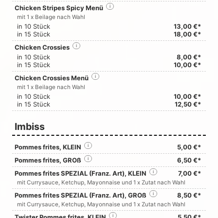
Chicken Stripes Spicy Menü
i
mit 1 x Beilage nach Wahl
in 10 Stück
13,00 €*
in 15 Stück
18,00 €*
Chicken Crossies
i
in 10 Stück
8,00 €*
in 15 Stück
10,00 €*
Chicken Crossies Menü
i
mit 1 x Beilage nach Wahl
in 10 Stück
10,00 €*
in 15 Stück
12,50 €*
Imbiss
Pommes frites, KLEIN
i
5,00 €*
Pommes frites, GROß
i
6,50 €*
Pommes frites SPEZIAL (Franz. Art), KLEIN
i
7,00 €*
mit Currysauce, Ketchup, Mayonnaise und 1 x Zutat nach Wahl
Pommes frites SPEZIAL (Franz. Art), GROß
i
8,50 €*
mit Currysauce, Ketchup, Mayonnaise und 1 x Zutat nach Wahl
Twister Pommes frites, KLEIN
i
5,50 €*