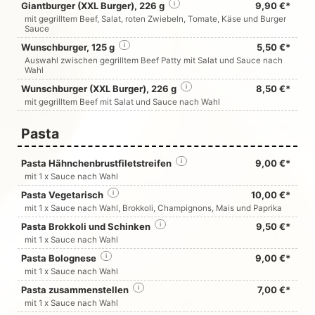
Giantburger (XXL Burger), 226 g
i
9,90 €*
mit gegrilltem Beef, Salat, roten Zwiebeln, Tomate, Käse und Burger
Sauce
Wunschburger, 125 g
i
5,50 €*
Auswahl zwischen gegrilltem Beef Patty mit Salat und Sauce nach
Wahl
Wunschburger (XXL Burger), 226 g
i
8,50 €*
mit gegrilltem Beef mit Salat und Sauce nach Wahl
Pasta
Pasta Hähnchenbrustfiletstreifen
i
9,00 €*
mit 1 x Sauce nach Wahl
Pasta Vegetarisch
i
10,00 €*
mit 1 x Sauce nach Wahl, Brokkoli, Champignons, Mais und Paprika
Pasta Brokkoli und Schinken
i
9,50 €*
mit 1 x Sauce nach Wahl
Pasta Bolognese
i
9,00 €*
mit 1 x Sauce nach Wahl
Pasta zusammenstellen
i
7,00 €*
mit 1 x Sauce nach Wahl