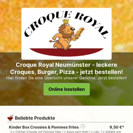
Croque Royal Neumünster - leckere
Croques, Burger, Pizza - jetzt bestellen!
Hier finden Sie eine Übersicht unserer Gerichte. Jetzt bestellen!
Online bestellen
Beliebte Produkte
Kinder Box Crossies & Pommes frites
i
9,50 €*
5 x Chicken Crossies mit Pommes frites 1 x Sauce nach Wahl 1 x Lolly, 1 x Getränk und