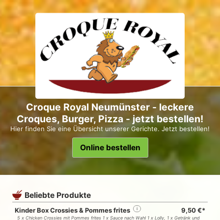
Croque Royal Neumünster - leckere
Croques, Burger, Pizza - jetzt bestellen!
Hier finden Sie eine Übersicht unserer Gerichte. Jetzt bestellen!
Online bestellen
Beliebte Produkte
Kinder Box Crossies & Pommes frites
i
9,50 €*
5 x Chicken Crossies mit Pommes frites 1 x Sauce nach Wahl 1 x Lolly, 1 x Getränk und