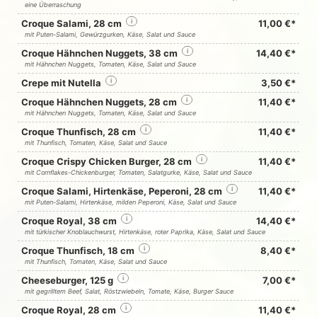
eine Überraschung
Croque Salami, 28 cm
i
11,00 €*
mit Puten-Salami, Gewürzgurken, Käse, Salat und Sauce
Croque Hähnchen Nuggets, 38 cm
i
14,40 €*
mit Hähnchen Nuggets, Tomaten, Käse, Salat und Sauce
Crepe mit Nutella
i
3,50 €*
Croque Hähnchen Nuggets, 28 cm
i
11,40 €*
mit Hähnchen Nuggets, Tomaten, Käse, Salat und Sauce
Croque Thunfisch, 28 cm
i
11,40 €*
mit Thunfisch, Tomaten, Käse, Salat und Sauce
Croque Crispy Chicken Burger, 28 cm
i
11,40 €*
mit Cornflakes-Chickenburger, Tomaten, Salatgurke, Käse, Salat und Sauce
Croque Salami, Hirtenkäse, Peperoni, 28 cm
i
11,40 €*
mit Puten-Salami, Hirtenkäse, milden Peperoni, Käse, Salat und Sauce
Croque Royal, 38 cm
i
14,40 €*
mit türkischer Knoblauchwurst, Hirtenkäse, roter Paprika, Käse, Salat und Sauce
Croque Thunfisch, 18 cm
i
8,40 €*
mit Thunfisch, Tomaten, Käse, Salat und Sauce
Cheeseburger, 125 g
i
7,00 €*
mit gegrilltem Beef, Salat, Röstzwiebeln, Tomate, Käse, Burger Sauce
Croque Royal, 28 cm
i
11,40 €*