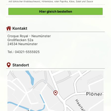
mit türkischer Knoblauchwurst, Hirtenkäse, roter Paprika, Käse, Salat und Sauce
Hier gleich bestellen
Kontakt
Croque Royal - Neumünster
Großflecken 52a
24534 Neumünster
Tel.: 04321-5555925
Standort